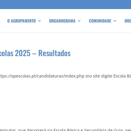
O AGRUPAMENTO
ORGANOGRAMA
COMUNIDADE
DO
scolas 2025 – Resultados
ps://opescolas.pt/candidaturas/index.php (no site digite Escola B
minutos, que decorrerá na Escola Básica e Secundária de Guia, se