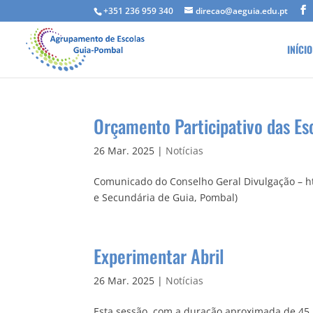
+351 236 959 340
direcao@aeguia.edu.pt
INÍCIO
Orçamento Participativo das E
26 Mar. 2025
|
Notícias
Comunicado do Conselho Geral Divulgação – htt
e Secundária de Guia, Pombal)
Experimentar Abril
26 Mar. 2025
|
Notícias
Esta sessão, com a duração aproximada de 45 