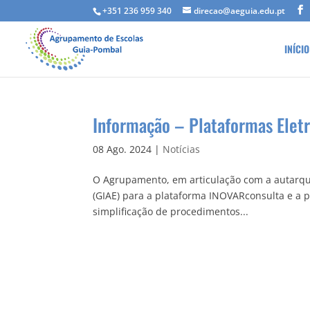
+351 236 959 340
direcao@aeguia.edu.pt
INÍCIO
Informação – Plataformas Elet
08 Ago. 2024
|
Notícias
O Agrupamento, em articulação com a autarqui
(GIAE) para a plataforma INOVARconsulta e a p
simplificação de procedimentos...