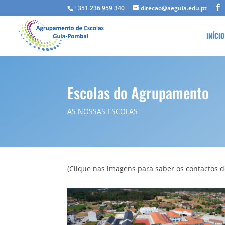
+351 236 959 340
direcao@aeguia.edu.pt
INÍCIO
Escolas do Agrupamento
AS NOSSAS ESCOLAS
(Clique nas imagens para saber os contactos 