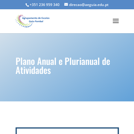
+351 236 959 340
direcao@aeguia.edu.pt
Plano Anual e Plurianual de
Atividades