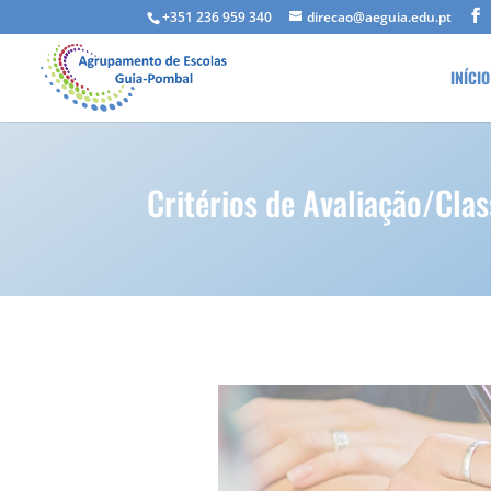
+351 236 959 340
direcao@aeguia.edu.pt
INÍCIO
Critérios de Avaliação/Clas