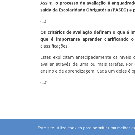
Assim,
o processo de avaliação é enquadrado
saída da Escolaridade Obrigatória (PASEO) e
(…)
Os critérios de avaliação definem o que é i
que é importante aprender clarificando o
classificações.
Estes explicitam antecipadamente os níveis
avaliar através de uma ou mais tarefas. Por 
ensino e de aprendizagem. Cada um deles é op
(…)”
Este site utiliza cookies para permitir uma melhor e
© 2026 Agrupamento de Escolas da Guia | Dire