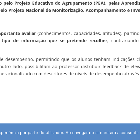
 pelo Projeto Educativo do Agrupamento (PEA), pelas Aprendiza
 pelo Projeto Nacional de Monitorização, Acompanhamento e Inv
mportante avaliar
(conhecimentos, capacidades, atitudes), parti
 tipo de informação que se pretende recolher
, contrariando
 de desempenho, permitindo que os alunos tenham indicações c
outro lado, possibilitam ao professor distribuir feedback de el
eracionalizado com descritores de níveis de desempenho através d
xperiência por parte do utilizador. Ao navegar no site estará a consentir 
itos Reservados | Desenvolvido por:
pedroferraz.com