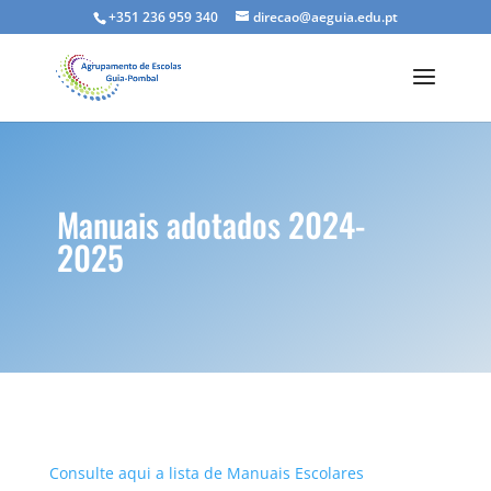
+351 236 959 340
direcao@aeguia.edu.pt
Manuais adotados 2024-
2025
Consulte aqui a lista de Manuais Escolares