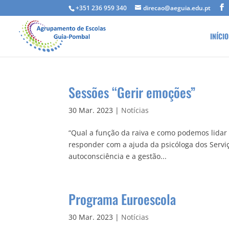
+351 236 959 340
direcao@aeguia.edu.pt
INÍCIO
Sessões “Gerir emoções”
30 Mar. 2023
|
Notícias
“Qual a função da raiva e como podemos lidar c
responder com a ajuda da psicóloga dos Serviço
autoconsciência e a gestão...
Programa Euroescola
30 Mar. 2023
|
Notícias