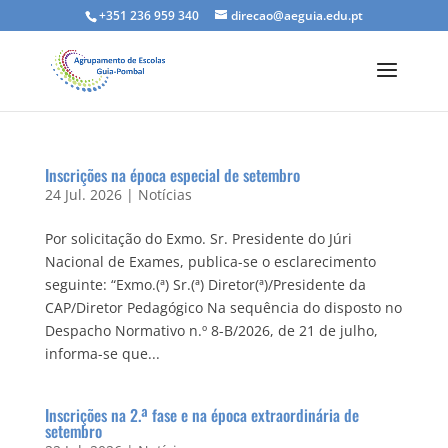
+351 236 959 340
direcao@aeguia.edu.pt
Inscrições na época especial de setembro
24 Jul. 2026
|
Notícias
Por solicitação do Exmo. Sr. Presidente do Júri
Nacional de Exames, publica-se o esclarecimento
seguinte: “Exmo.(ª) Sr.(ª) Diretor(ª)/Presidente da
CAP/Diretor Pedagógico Na sequência do disposto no
Despacho Normativo n.º 8-B/2026, de 21 de julho,
informa-se que...
Inscrições na 2.ª fase e na época extraordinária de
setembro