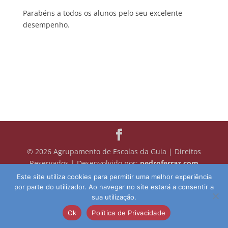
Parabéns a todos os alunos pelo seu excelente
desempenho.
© 2026 Agrupamento de Escolas da Guia | Direitos
Reservados | Desenvolvido por:
pedroferraz.com
Este site utiliza cookies para permitir uma melhor experiência
por parte do utilizador. Ao navegar no site estará a consentir a
sua utilização.
Ok
Política de Privacidade