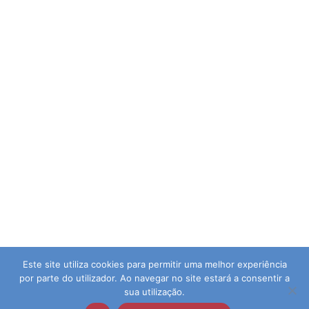
Este site utiliza cookies para permitir uma melhor experiência
por parte do utilizador. Ao navegar no site estará a consentir a
sua utilização.
© 2026 Agrupamento de Escolas da Guia | Direitos