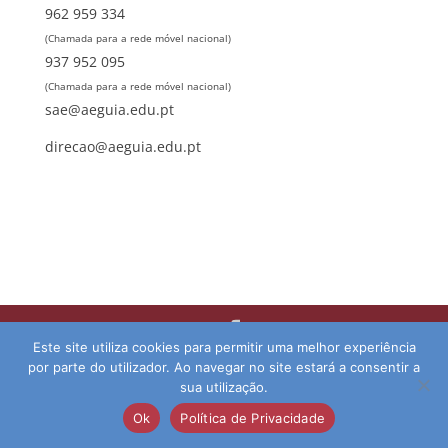
962 959 334
(Chamada para a rede móvel nacional)
937 952 095
(Chamada para a rede móvel nacional)
sae@aeguia.edu.pt
direcao@aeguia.edu.pt
Este site utiliza cookies para permitir uma melhor experiência
© 2026 Agrupamento de Escolas da Guia | Direitos
por parte do utilizador. Ao navegar no site estará a consentir a
Reservados | Desenvolvido por:
pedroferraz.com
sua utilização.
Ok
Política de Privacidade