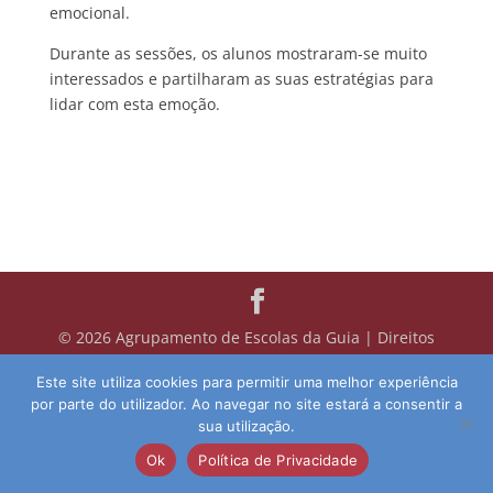
emocional.
Durante as sessões, os alunos mostraram-se muito
interessados e partilharam as suas estratégias para
lidar com esta emoção.
© 2026 Agrupamento de Escolas da Guia | Direitos
Reservados | Desenvolvido por:
pedroferraz.com
Este site utiliza cookies para permitir uma melhor experiência
por parte do utilizador. Ao navegar no site estará a consentir a
sua utilização.
Ok
Política de Privacidade