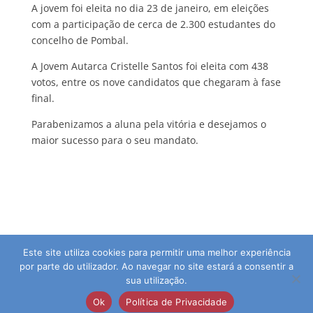
A jovem foi eleita no dia 23 de janeiro, em eleições
com a participação de cerca de 2.300 estudantes do
concelho de Pombal.
A Jovem Autarca Cristelle Santos foi eleita com 438
votos, entre os nove candidatos que chegaram à fase
final.
Parabenizamos a aluna pela vitória e desejamos o
maior sucesso para o seu mandato.
Este site utiliza cookies para permitir uma melhor experiência
por parte do utilizador. Ao navegar no site estará a consentir a
sua utilização.
© 2026 Agrupamento de Escolas da Guia | Direitos
Ok
Política de Privacidade
Reservados | Desenvolvido por:
pedroferraz.com