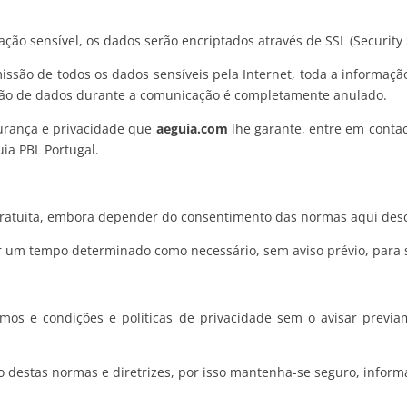
ção sensível, os dados serão encriptados através de SSL (Security 
missão de todos os dados sensíveis pela Internet, toda a informaç
eção de dados durante a comunicação é completamente anulado.
gurança e privacidade que
aeguia.com
lhe garante, entre em conta
ia PBL Portugal.
gratuita, embora depender do consentimento das normas aqui desc
um tempo determinado como necessário, sem aviso prévio, para se
rmos e condições e políticas de privacidade sem o avisar previ
 destas normas e diretrizes, por isso mantenha-se seguro, inform