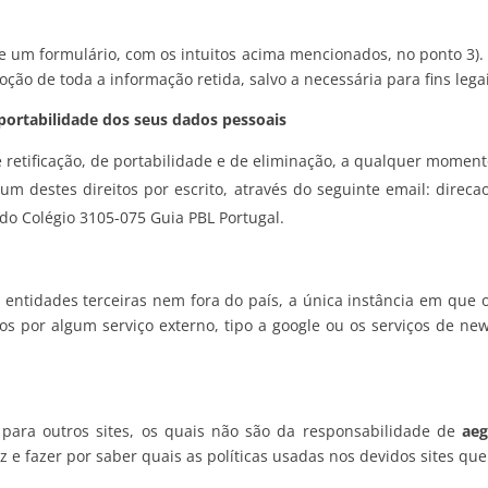
e um formulário, com os intuitos acima mencionados, no ponto 3).
oção de toda a informação retida, salvo a necessária para fins leg
e portabilidade dos seus dados pessoais
de retificação, de portabilidade e de eliminação, a qualquer momen
um destes direitos por escrito, através do seguinte email: direca
do Colégio 3105-075 Guia PBL Portugal.
a entidades terceiras nem fora do país, a única instância em que
os por algum serviço externo, tipo a google ou os serviços de new
 para outros sites, os quais não são da responsabilidade de
aeg
 e fazer por saber quais as políticas usadas nos devidos sites q