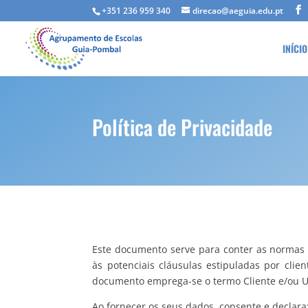
+351 236 959 340
direcao@aeguia.edu.pt
INÍCIO
Política de Privacidade
Este documento serve para conter as normas 
às potenciais cláusulas estipuladas por clie
documento emprega-se o termo Cliente e/ou Ut
Ao fornecer os seus dados, consente e declara