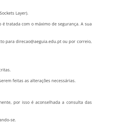
Sockets Layer).
ão é tratada com o máximo de segurança. A sua
cto para direcao@aeguia.edu.pt
ou por correio,
ritas.
rem feitas as alterações necessárias.
amente, por isso é aconselhada a consulta das
ando-se.