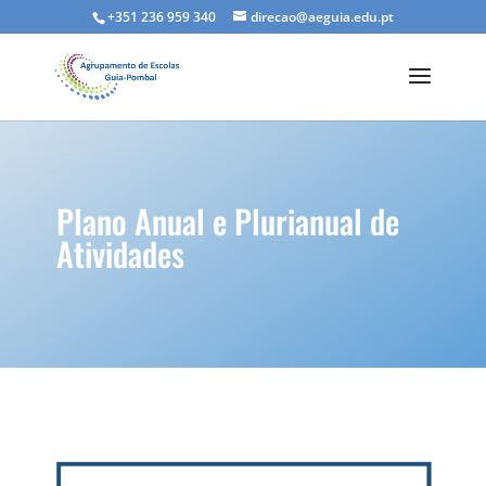
+351 236 959 340
direcao@aeguia.edu.pt
Plano Anual e Plurianual de
Atividades