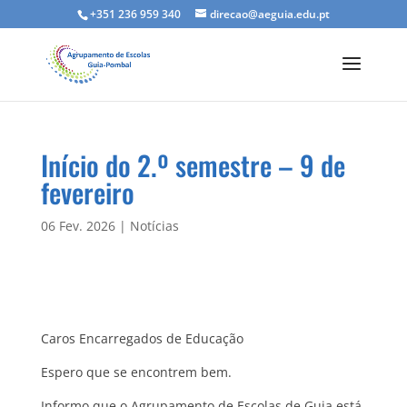
+351 236 959 340
direcao@aeguia.edu.pt
Início do 2.º semestre – 9 de
fevereiro
06 Fev. 2026
|
Notícias
Caros Encarregados de Educação
Espero que se encontrem bem.
Informo que o Agrupamento de Escolas de Guia está