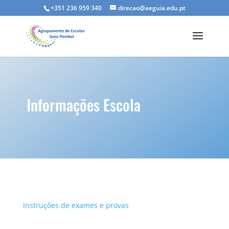
+351 236 959 340
direcao@aeguia.edu.pt
Informações Escola
Instruções de exames e provas