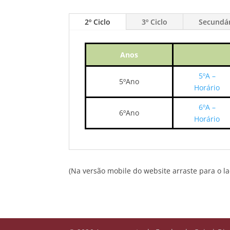
2º Ciclo
3º Ciclo
Secundá
Anos
5ºA –
5ºAno
Horário
6ºA –
6ºAno
Horário
(Na versão mobile do website arraste para o l