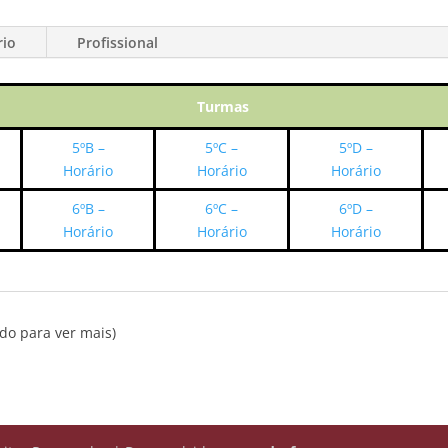
rio
Profissional
Turmas
5ºB –
5ºC –
5ºD –
Horário
Horário
Horário
6ºB –
6ºC –
6ºD –
Horário
Horário
Horário
ado para ver mais)