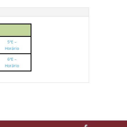
5ºE –
Horário
6ºE –
Horário