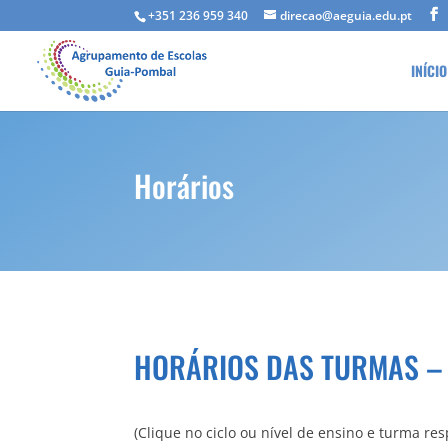
+351 236 959 340
direcao@aeguia.edu.pt
INÍCIO
Horários
HORÁRIOS DAS TURMAS – 
(Clique no ciclo ou nível de ensino e turma re