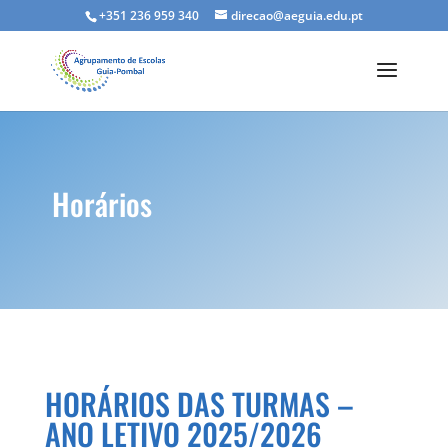
+351 236 959 340
direcao@aeguia.edu.pt
Horários
HORÁRIOS DAS TURMAS –
ANO LETIVO 2025/2026