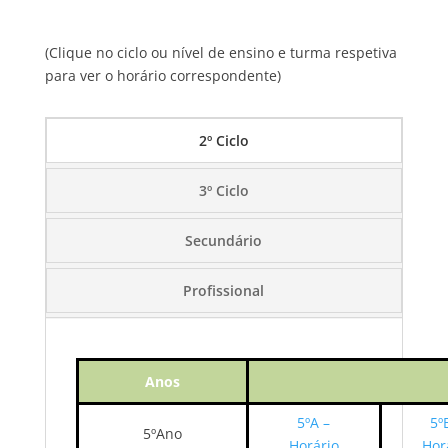
(Clique no ciclo ou nível de ensino e turma respetiva
para ver o horário correspondente)
2º Ciclo
3º Ciclo
Secundário
Profissional
Anos
5ºA –
5º
5ºAno
Horário
Hor