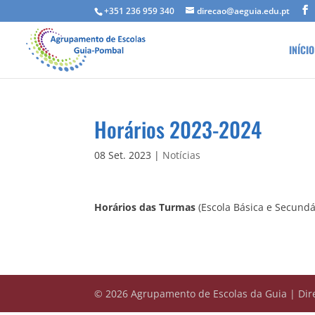
+351 236 959 340
direcao@aeguia.edu.pt
INÍCIO
Horários 2023-2024
08 Set. 2023
|
Notícias
Horários das Turmas
(Escola Básica e Secundá
© 2026 Agrupamento de Escolas da Guia | Dire