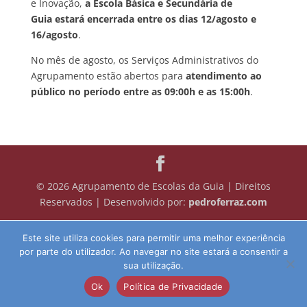
e Inovação,
a Escola Básica e Secundária de
Guia
estará encerrada entre os dias
12/agosto e
16/agosto
.
No mês de agosto, os Serviços Administrativos do
Agrupamento estão abertos para
atendimento ao
público no período entre as 09:00h e as 15:00h
.
© 2026 Agrupamento de Escolas da Guia | Direitos
Reservados | Desenvolvido por:
pedroferraz.com
Este site utiliza cookies para permitir uma melhor experiência
por parte do utilizador. Ao navegar no site estará a consentir a
sua utilização.
Ok
Política de Privacidade