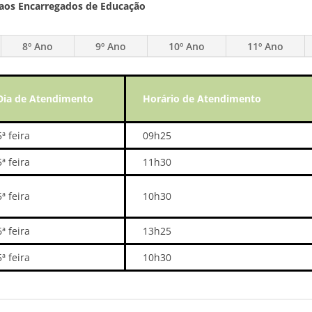
 aos Encarregados de Educação
8º Ano
9º Ano
10º Ano
11º Ano
Dia de Atendimento
Horário de Atendimento
5ª feira
09h25
5ª feira
11h30
5ª feira
10h30
6ª feira
13h25
5ª feira
10h30