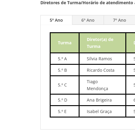
Diretores de Turma/Horário de atendimento
5º Ano
6º Ano
7º Ano
Diretor(a) de
Turma
Turma
5.º A
Sílvia Ramos
5.º B
Ricardo Costa
Tiago
5.º C
Mendonça
5.º D
Ana Brigeira
5.º E
Isabel Graça