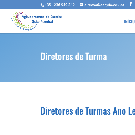
+351 236 959 340
direcao@aeguia.edu.pt
INÍCIO
Diretores de Turma
Diretores de Turmas Ano L