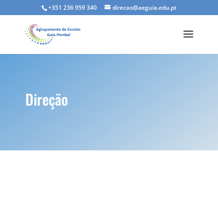
+351 236 959 340
direcao@aeguia.edu.pt
Direção