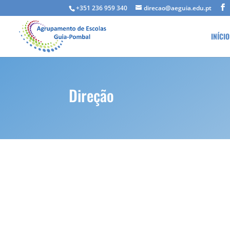
+351 236 959 340
direcao@aeguia.edu.pt
INÍCIO
Direção