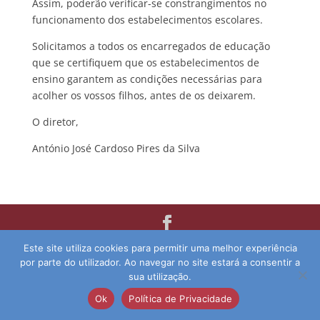
Assim, poderão verificar-se constrangimentos no
funcionamento dos estabelecimentos escolares.
Solicitamos a todos os encarregados de educação
que se certifiquem que os estabelecimentos de
ensino garantem as condições necessárias para
acolher os vossos filhos, antes de os deixarem.
O diretor,
António José Cardoso Pires da Silva
© 2026 Agrupamento de Escolas da Guia | Direitos
Este site utiliza cookies para permitir uma melhor experiência
por parte do utilizador. Ao navegar no site estará a consentir a
Reservados | Desenvolvido por:
pedroferraz.com
sua utilização.
Ok
Política de Privacidade