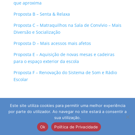
que aproxima
Proposta B – Senta & Relaxa
Proposta C – Matraquilhos na Sala de Convívio – Mais
Diversão e Socialização
Proposta D – Mais acessos mais afetos
Proposta E – Aquisição de novas mesas e cadeiras
para o espaço exterior da escola
Proposta F – Renovação do Sistema de Som e Rádio
Escolar
Este site utiliza cookies para permitir uma melhor experiência
por parte do utilizador. Ao navegar no site estará a consentir a
sua utilização.
© 2026 Agrupamento de Escolas da Guia | Direitos
Ok
Política de Privacidade
Reservados | Desenvolvido por:
pedroferraz.com