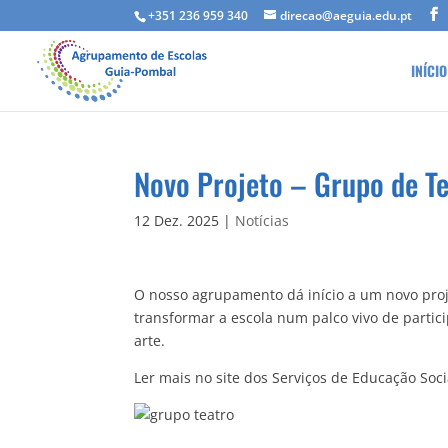
+351 236 959 340
direcao@aeguia.edu.pt
INÍCIO
Novo Projeto – Grupo de T
12 Dez. 2025
|
Notícias
O nosso agrupamento dá início a um novo proje
transformar a escola num palco vivo de parti
arte.
Ler mais no site dos Serviços de Educação Soc