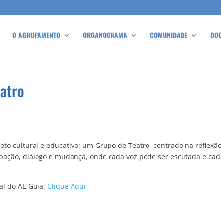
O AGRUPAMENTO
ORGANOGRAMA
COMUNIDADE
DO
eatro
to cultural e educativo: um Grupo de Teatro, centrado na reflexão
cipação, diálogo e mudança, onde cada voz pode ser escutada e ca
ial do AE Guia:
Clique Aqui