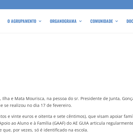
O AGRUPAMENTO
ORGANOGRAMA
COMUNIDADE
DO
a, Ilha e Mata Mourisca, na pessoa do sr. Presidente de Junta, Go
 se realizou no dia 17 de fevereiro.
os e vinte euros e oitenta e sete cêntimos), que visam apoiar famí
Apoio ao Aluno e à Família (GAAF) do AE GUIA articula regularment
que, por vezes, só é identificado na escola.