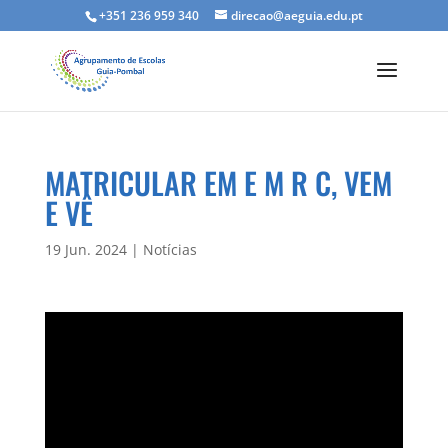
+351 236 959 340
direcao@aeguia.edu.pt
MATRICULAR EM E M R C, VEM
E VÊ
19 Jun. 2024
|
Notícias