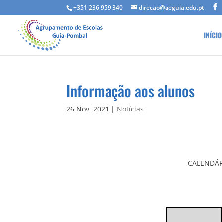
+351 236 959 340
direcao@aeguia.edu.pt
INÍCIO
Informação aos alunos
26 Nov. 2021
|
Notícias
CALENDÁR