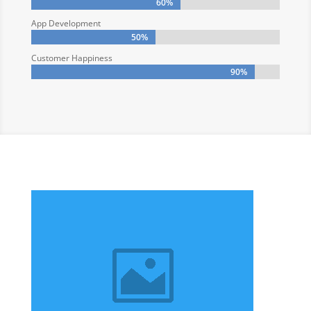
60%
60%
App Development
50%
50%
Customer Happiness
90%
90%