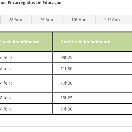
 aos Encarregados de Educação
8º Ano
9º Ano
10º Ano
11º Ano
Dia de Atendimento
Horário de Atendimento
5ª feira
09h25
5ª feira
11h30
5ª feira
10h30
6ª feira
13h25
5ª feira
10h30