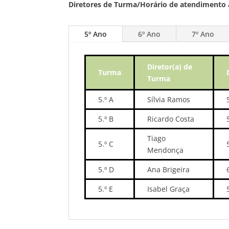
Diretores de Turma/Horário de atendimento
5º Ano
6º Ano
7º Ano
Diretor(a) de
Turma
Turma
5.º A
Sílvia Ramos
5.º B
Ricardo Costa
Tiago
5.º C
Mendonça
5.º D
Ana Brigeira
5.º E
Isabel Graça