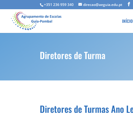
+351 236 959 340
direcao@aeguia.edu.pt
INÍCIO
Diretores de Turma
Diretores de Turmas Ano L