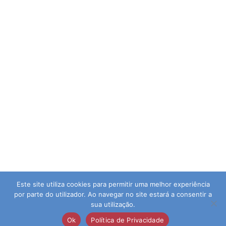
Este site utiliza cookies para permitir uma melhor experiência
por parte do utilizador. Ao navegar no site estará a consentir a
sua utilização.
© 2026 Agrupamento de Escolas da Guia | Direitos
Ok
Política de Privacidade
Reservados | Desenvolvido por:
pedroferraz.com