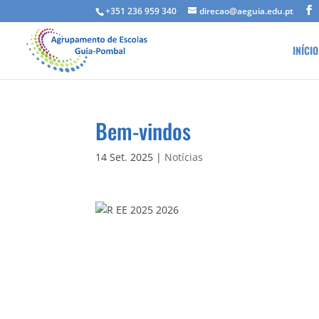
+351 236 959 340
direcao@aeguia.edu.pt
INÍCIO
Bem-vindos
14 Set. 2025
|
Notícias